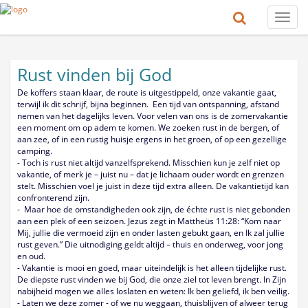
Toggle
naviga
Rust vinden bij God
De koffers staan klaar, de route is uitgestippeld, onze vakantie gaat,
terwijl ik dit schrijf, bijna beginnen. Een tijd van ontspanning, afstand
nemen van het dagelijks leven. Voor velen van ons is de zomervakantie
een moment om op adem te komen. We zoeken rust in de bergen, of
aan zee, of in een rustig huisje ergens in het groen, of op een gezellige
camping.
- Toch is rust niet altijd vanzelfsprekend. Misschien kun je zelf niet op
vakantie, of merk je – juist nu – dat je lichaam ouder wordt en grenzen
stelt. Misschien voel je juist in deze tijd extra alleen. De vakantietijd kan
confronterend zijn.
- Maar hoe de omstandigheden ook zijn, de échte rust is niet gebonden
aan een plek of een seizoen. Jezus zegt in Mattheüs 11:28: “Kom naar
Mij, jullie die vermoeid zijn en onder lasten gebukt gaan, en Ik zal jullie
rust geven.” Die uitnodiging geldt altijd – thuis en onderweg, voor jong
en oud.
- Vakantie is mooi en goed, maar uiteindelijk is het alleen tijdelijke rust.
De diepste rust vinden we bij God, die onze ziel tot leven brengt. In Zijn
nabijheid mogen we alles loslaten en weten: Ik ben geliefd, ik ben veilig.
- Laten we deze zomer - of we nu weggaan, thuisblijven of alweer terug