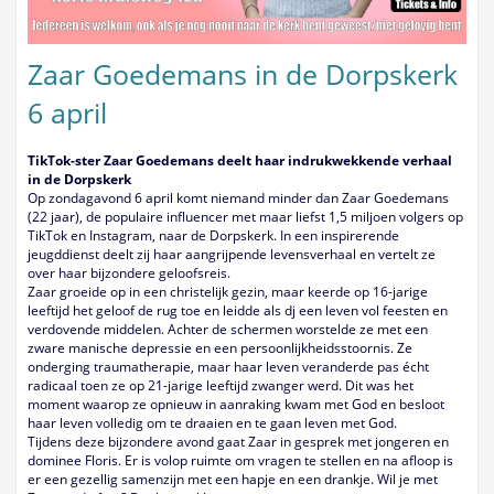
Zaar Goedemans in de Dorpskerk
6 april
TikTok-ster Zaar Goedemans deelt haar indrukwekkende verhaal
in de Dorpskerk
Op zondagavond 6 april komt niemand minder dan Zaar Goedemans
(22 jaar), de populaire influencer met maar liefst 1,5 miljoen volgers op
TikTok en Instagram, naar de Dorpskerk. In een inspirerende
jeugddienst deelt zij haar aangrijpende levensverhaal en vertelt ze
over haar bijzondere geloofsreis.
Zaar groeide op in een christelijk gezin, maar keerde op 16-jarige
leeftijd het geloof de rug toe en leidde als dj een leven vol feesten en
verdovende middelen. Achter de schermen worstelde ze met een
zware manische depressie en een persoonlijkheidsstoornis. Ze
onderging traumatherapie, maar haar leven veranderde pas écht
radicaal toen ze op 21-jarige leeftijd zwanger werd. Dit was het
moment waarop ze opnieuw in aanraking kwam met God en besloot
haar leven volledig om te draaien en te gaan leven met God.
Tijdens deze bijzondere avond gaat Zaar in gesprek met jongeren en
dominee Floris. Er is volop ruimte om vragen te stellen en na afloop is
er een gezellig samenzijn met een hapje en een drankje. Wil je met