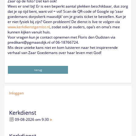
Zaar op de foto? Dat kan ook!
Wees er snel bij! Er is een beperkt aantal plekken beschikbaar, dus zorg
dat je op tijd bent, want vol = vol! Scan de QR-code of Google op ‘zaar
goedemans dorpskerk maasdijk’ om je gratis ticket te bestellen. Kun je
er niet fysiek bij zijn? Geen probleem! De dienst is live te volgen via
www.kerkdienstgemist.nl
, zodat ook je ouders, opa’s en oma’s mee
kunnen kijken vanuit huis.
Voor vragen kun je contact opnemen met Floris den Oudsten via
predikant@pgmaasdijk.nl of 06-18766724.
Mis deze unieke kans niet en kom luisteren naar het inspirerende
verhaal van Zaar Goedemans over haar leven met God!
terug
Inloggen
Kerkdienst
09-08-2026 om 9:30