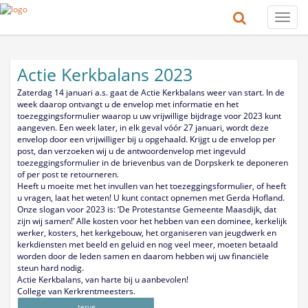
Toggle
naviga
Actie Kerkbalans 2023
Zaterdag 14 januari a.s. gaat de Actie Kerkbalans weer van start. In de
week daarop ontvangt u de envelop met informatie en het
toezeggingsformulier waarop u uw vrijwillige bijdrage voor 2023 kunt
aangeven. Een week later, in elk geval vóór 27 januari, wordt deze
envelop door een vrijwilliger bij u opgehaald. Krijgt u de envelop per
post, dan verzoeken wij u de antwoordenvelop met ingevuld
toezeggingsformulier in de brievenbus van de Dorpskerk te deponeren
of per post te retourneren.
Heeft u moeite met het invullen van het toezeggingsformulier, of heeft
u vragen, laat het weten! U kunt contact opnemen met Gerda Hofland.
Onze slogan voor 2023 is: ‘De Protestantse Gemeente Maasdijk, dat
zijn wij samen!’ Alle kosten voor het hebben van een dominee, kerkelijk
werker, kosters, het kerkgebouw, het organiseren van jeugdwerk en
kerkdiensten met beeld en geluid en nog veel meer, moeten betaald
worden door de leden samen en daarom hebben wij uw financiële
steun hard nodig.
Actie Kerkbalans, van harte bij u aanbevolen!
College van Kerkrentmeesters.
terug