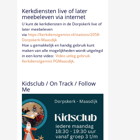
Kerkdiensten live of later
meebeleven via internet
U kunt de kerkdiensten in de Dorpskerk live of
later meebeleven
via
https://kerkdienstgemist.nl/
stations/2058-
Dorpskerk-
Maasdijk
Hoe u gemakkelijk en handig gebruik kunt
maken van alle mogelijkheden wordt uitgelegd
in een korte video:
Video uitleg gebruik
Kerkdienstgemist PGMaasdijk.
Kidsclub / On Track / Follow
Me