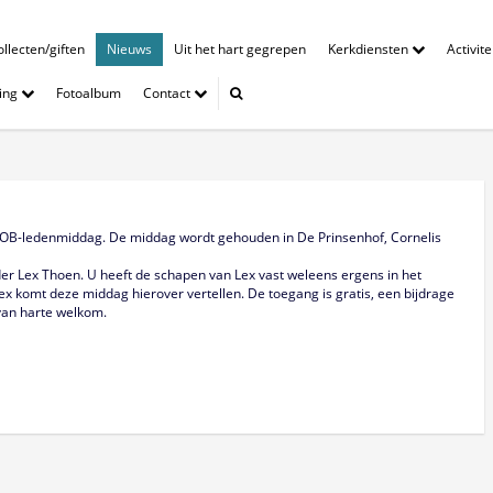
llecten/giften
Nieuws
Uit het hart gegrepen
Kerkdiensten
Activit
ing
Fotoalbum
Contact
COB-ledenmiddag. De middag wordt gehouden in De Prinsenhof, Cornelis
r Lex Thoen. U heeft de schapen van Lex vast weleens ergens in het
ex komt deze middag hierover vertellen. De toegang is gratis, een bijdrage
 van harte welkom.