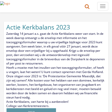
Toggle
naviga
Actie Kerkbalans 2023
Zaterdag 14 januari a.s. gaat de Actie Kerkbalans weer van start. In de
week daarop ontvangt u de envelop met informatie en het
toezeggingsformulier waarop u uw vrijwillige bijdrage voor 2023 kunt
aangeven. Een week later, in elk geval vóór 27 januari, wordt deze
envelop door een vrijwilliger bij u opgehaald. Krijgt u de envelop per
post, dan verzoeken wij u de antwoordenvelop met ingevuld
toezeggingsformulier in de brievenbus van de Dorpskerk te deponeren
of per post te retourneren.
Heeft u moeite met het invullen van het toezeggingsformulier, of heeft
u vragen, laat het weten! U kunt contact opnemen met Gerda Hofland.
Onze slogan voor 2023 is: ‘De Protestantse Gemeente Maasdijk, dat
zijn wij samen!’ Alle kosten voor het hebben van een dominee, kerkelijk
werker, kosters, het kerkgebouw, het organiseren van jeugdwerk en
kerkdiensten met beeld en geluid en nog veel meer, moeten betaald
worden door de leden samen en daarom hebben wij uw financiële
steun hard nodig.
Actie Kerkbalans, van harte bij u aanbevolen!
College van Kerkrentmeesters.
terug