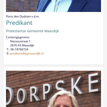
Floris den Oudsten v.d.m.
Predikant
Protestantse Gemeente Maasdijk
Contactgegevens:
Nassaustraat 1
2676 AX Maasdijk
T: 06-18766724
E:
predikant@pgmaasdijk.nl