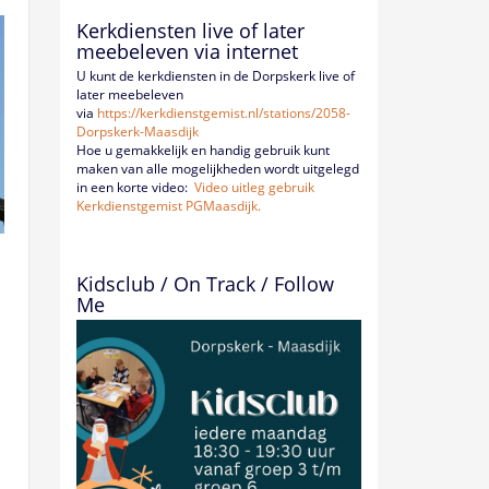
Kerkdiensten live of later
meebeleven via internet
U kunt de kerkdiensten in de Dorpskerk live of
later meebeleven
via
https://kerkdienstgemist.nl/
stations/2058-
Dorpskerk-
Maasdijk
Hoe u gemakkelijk en handig gebruik kunt
maken van alle mogelijkheden wordt uitgelegd
in een korte video:
Video uitleg gebruik
Kerkdienstgemist PGMaasdijk.
Kidsclub / On Track / Follow
Me