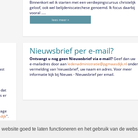
Binnenkort wil ik starten met een verdiepingscursus christelijk
geloof, ook wel belijdeniscatechese genoemd. Ik focus daarbij
vooral .....
lees meer »
Nieuwsbrief per e-mail?
Ontvangt u nog geen Nieuwsbrief via e-mail?
Geef dan uw
e-mailadres door aan
ledenadministratie@pgmaasdijk.nl
onder
ast
vermelding van ‘nieuwsbrief’, uw naam en adres. Voor meer
informatie kijk bij Nieuws - Nieuwsbrief per email.
 dat
s er
rage
dijk
".
website goed te laten functioneren en het gebruik van de webs