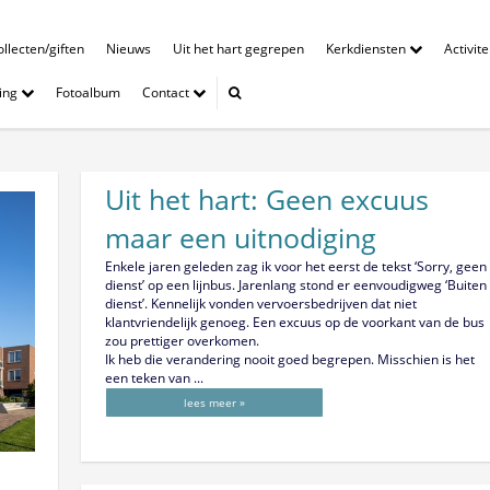
llecten/giften
Nieuws
Uit het hart gegrepen
Kerkdiensten
Activit
ing
Fotoalbum
Contact
Uit het hart: Geen excuus
maar een uitnodiging
Enkele jaren geleden zag ik voor het eerst de tekst ‘Sorry, geen
dienst’ op een lijnbus. Jarenlang stond er eenvoudigweg ‘Buiten
dienst’. Kennelijk vonden vervoersbedrijven dat niet
klantvriendelijk genoeg. Een excuus op de voorkant van de bus
zou prettiger overkomen.
Ik heb die verandering nooit goed begrepen. Misschien is het
een teken van ...
lees meer »