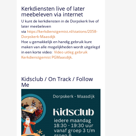
Kerkdiensten live of later
meebeleven via internet
U kunt de kerkdiensten in de Dorpskerk live of
later meebeleven
via
https://kerkdienstgemist.nl/
stations/2058-
Dorpskerk-
Maasdijk
Hoe u gemakkelijk en handig gebruik kunt
maken van alle mogelijkheden wordt uitgelegd
in een korte video:
Video uitleg gebruik
Kerkdienstgemist PGMaasdijk.
Kidsclub / On Track / Follow
Me