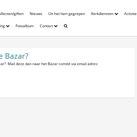
llecten/giften
Nieuws
Uit het hart gegrepen
Kerkdiensten
Activit
ing
Fotoalbum
Contact
e Bazar?
zar? Mail deze dan naar het Bazar comité via email adres: