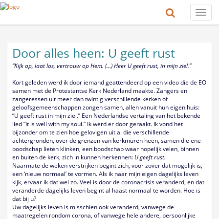
Toggle
naviga
Door alles heen: U geeft rust
“Kijk op, laat los, vertrouw op Hem. (...) Heer U geeft rust, in mijn ziel.”
Kort geleden werd ik door iemand geattendeerd op een video die de EO
samen met de Protestantse Kerk Nederland maakte. Zangers en
zangeressen uit meer dan twintig verschillende kerken of
geloofsgemeenschappen zongen samen, allen vanuit hun eigen huis:
“U geeft rust in mijn ziel.” Een Nederlandse vertaling van het bekende
lied “It is well with my soul.” Ik werd er door geraakt. Ik vond het
bijzonder om te zien hoe gelovigen uit al die verschillende
achtergronden, over de grenzen van kerkmuren heen, samen die ene
boodschap lieten klinken, een boodschap waar hopelijk velen, binnen
en buiten de kerk, zich in kunnen herkennen:
U geeft rust.
Naarmate de weken verstrijken begint zich, voor zover dat mogelijk is,
een ‘nieuw normaal’ te vormen. Als ik naar mijn eigen dagelijks leven
kijk, ervaar ik dat wel zo. Veel is door de coronacrisis veranderd, en dat
veranderde dagelijks leven begint al haast normaal te worden. Hoe is
dat bij u?
Uw dagelijks leven is misschien ook veranderd, vanwege de
maatregelen rondom corona, of vanwege hele andere, persoonlijke