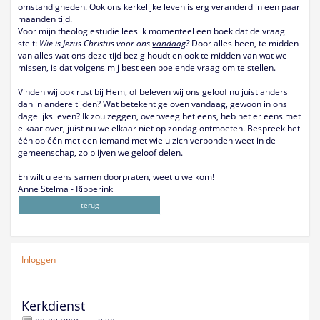
omstandigheden. Ook ons kerkelijke leven is erg veranderd in een paar
maanden tijd.
Voor mijn theologiestudie lees ik momenteel een boek dat de vraag
stelt:
Wie is Jezus Christus voor ons
vandaag
?
Door alles heen, te midden
van alles wat ons deze tijd bezig houdt en ook te midden van wat we
missen, is dat volgens mij best een boeiende vraag om te stellen.
Vinden wij ook rust bij Hem, of beleven wij ons geloof nu juist anders
dan in andere tijden? Wat betekent geloven vandaag, gewoon in ons
dagelijks leven? Ik zou zeggen, overweeg het eens, heb het er eens met
elkaar over, juist nu we elkaar niet op zondag ontmoeten. Bespreek het
één op één met een iemand met wie u zich verbonden weet in de
gemeenschap, zo blijven we geloof delen.
En wilt u eens samen doorpraten, weet u welkom!
Anne Stelma - Ribberink
terug
Inloggen
Kerkdienst