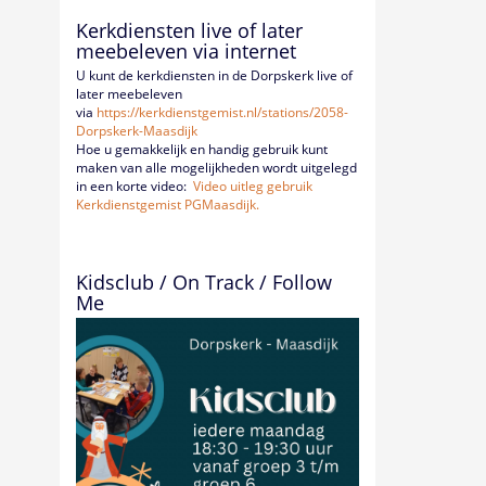
Kerkdiensten live of later
meebeleven via internet
U kunt de kerkdiensten in de Dorpskerk live of
later meebeleven
via
https://kerkdienstgemist.nl/
stations/2058-
Dorpskerk-
Maasdijk
Hoe u gemakkelijk en handig gebruik kunt
maken van alle mogelijkheden wordt uitgelegd
in een korte video:
Video uitleg gebruik
Kerkdienstgemist PGMaasdijk.
Kidsclub / On Track / Follow
Me