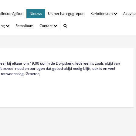
llecten/giften
Nieuws
Uit het hart gegrepen
Kerkdiensten
Activit
ing
Fotoalbum
Contact
bij elkaar om 19.00 uur in de Dorpskerk. Iedereen is zoals altijd van
zoveel nood en oorlogen dat gebed altijd nodig blijft, ook is en veel
 tot woensdag. Groeten,