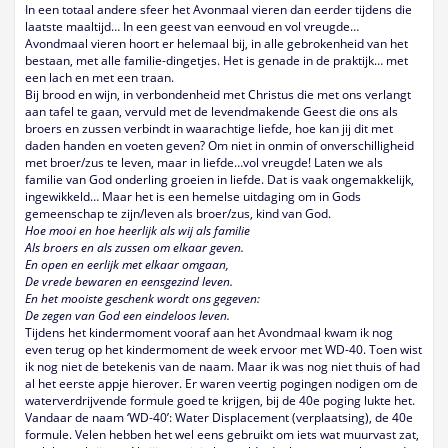
In een totaal andere sfeer het Avonmaal vieren dan eerder tijdens die
laatste maaltijd… In een geest van eenvoud en vol vreugde…
Avondmaal vieren hoort er helemaal bij, in alle gebrokenheid van het
bestaan, met alle familie-dingetjes. Het is genade in de praktijk… met
een lach en met een traan.
Bij brood en wijn, in verbondenheid met Christus die met ons verlangt
aan tafel te gaan, vervuld met de levendmakende Geest die ons als
broers en zussen verbindt in waarachtige liefde, hoe kan jij dit met
daden handen en voeten geven? Om niet in onmin of onverschilligheid
met broer/zus te leven, maar in liefde…vol vreugde! Laten we als
familie van God onderling groeien in liefde. Dat is vaak ongemakkelijk,
ingewikkeld… Maar het is een hemelse uitdaging om in Gods
gemeenschap te zijn/leven als broer/zus, kind van God.
Hoe mooi en hoe heerlijk als wij als familie
Als broers en als zussen om elkaar geven.
En open en eerlijk met elkaar omgaan,
De vrede bewaren en eensgezind leven.
En het mooiste geschenk wordt ons gegeven:
De zegen van God een eindeloos leven.
Tijdens het kindermoment vooraf aan het Avondmaal kwam ik nog
even terug op het kindermoment de week ervoor met WD-40. Toen wist
ik nog niet de betekenis van de naam. Maar ik was nog niet thuis of had
al het eerste appje hierover. Er waren veertig pogingen nodigen om de
waterverdrijvende formule goed te krijgen, bij de 40e poging lukte het.
Vandaar de naam ‘WD-40’: Water Displacement (verplaatsing), de 40e
formule. Velen hebben het wel eens gebruikt om iets wat muurvast zat,