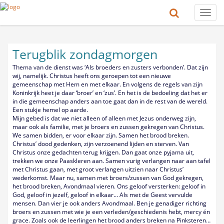
Toggle
naviga
Terugblik zondagmorgen
Thema van de dienst was ‘Als broeders en zusters verbonden’. Dat zijn
wij, namelijk. Christus heeft ons geroepen tot een nieuwe
gemeenschap met Hem en met elkaar. En volgens de regels van zijn
Koninkrijk heet je daar ‘broer’ en ‘zus’. En het is de bedoeling dat het er
in die gemeenschap anders aan toe gaat dan in de rest van de wereld.
Een stukje hemel op aarde.
Mijn gebed is dat we niet alleen of alleen met Jezus onderweg zijn,
maar ook als familie, met je broers en zussen gekregen van Christus.
We samen bidden, er voor elkaar zijn. Samen het brood breken.
Christus’ dood gedenken, zijn verzoenend lijden en sterven. Van
Christus onze gedachten terug krijgen. Dan gaat onze pyjama uit,
trekken we onze Paaskleren aan. Samen vurig verlangen naar aan tafel
met Christus gaan, met groot verlangen uitzien naar Christus’
wederkomst. Maar nu, samen met broers/zussen van God gekregen,
het brood breken, Avondmaal vieren. Ons geloof versterken: geloof in
God, geloof in jezelf, geloof in elkaar… Als met de Geest vervulde
mensen. Dan vier je ook anders Avondmaal. Ben je genadiger richting
broers en zussen met wie je een verleden/geschiedenis hebt, mercy én
grace. Zoals ook de leerlingen het brood anders breken na Pinksteren…