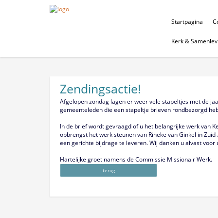
Startpagina
Co
Kerk & Samenlev
Zendingsactie!
Afgelopen zondag lagen er weer vele stapeltjes met de jaa
gemeenteleden die een stapeltje brieven rondbezorgd hebb
In de brief wordt gevraagd of u het belangrijke werk van Ke
opbrengst het werk steunen van Rineke van Ginkel in Zuid-Af
een gerichte bijdrage te leveren. Wij danken u alvast voor u
Hartelijke groet namens de Commissie Missionair Werk.
terug