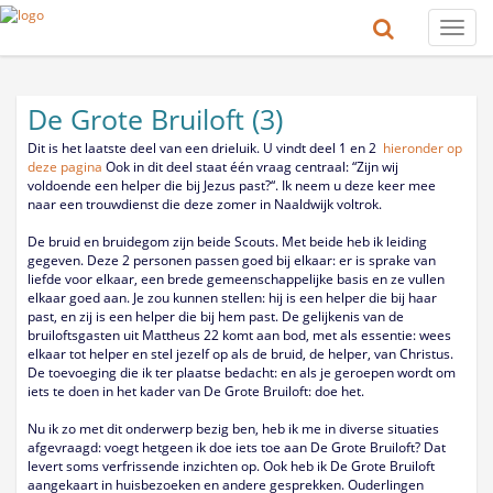
Toggle
naviga
De Grote Bruiloft (3)
Dit is het laatste deel van een drieluik. U vindt deel 1 en 2
hieronder op
deze pagina
Ook in dit deel staat één vraag centraal: “Zijn wij
voldoende een helper die bij Jezus past?“. Ik neem u deze keer mee
naar een trouwdienst die deze zomer in Naaldwijk voltrok.
De bruid en bruidegom zijn beide Scouts. Met beide heb ik leiding
gegeven. Deze 2 personen passen goed bij elkaar: er is sprake van
liefde voor elkaar, een brede gemeenschappelijke basis en ze vullen
elkaar goed aan. Je zou kunnen stellen: hij is een helper die bij haar
past, en zij is een helper die bij hem past. De gelijkenis van de
bruiloftsgasten uit Mattheus 22 komt aan bod, met als essentie: wees
elkaar tot helper en stel jezelf op als de bruid, de helper, van Christus.
De toevoeging die ik ter plaatse bedacht: en als je geroepen wordt om
iets te doen in het kader van De Grote Bruiloft: doe het.
Nu ik zo met dit onderwerp bezig ben, heb ik me in diverse situaties
afgevraagd: voegt hetgeen ik doe iets toe aan De Grote Bruiloft? Dat
levert soms verfrissende inzichten op. Ook heb ik De Grote Bruiloft
aangekaart in huisbezoeken en andere gesprekken. Ouderlingen