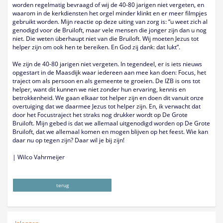
worden regelmatig bevraagd of wij de 40-80 jarigen niet vergeten, en
waarom in de kerkdiensten het orgel minder klinkt en er meer filmpjes
gebruikt worden. Mijn reactie op deze uiting van zorg is: “u weet zich al
genodigd voor de Bruiloft, maar vele mensen die jonger zijn dan u nog
niet. Die weten überhaupt niet van die Bruiloft. Wij moeten Jezus tot
helper zijn om ook hen te bereiken. En God zij dank: dat lukt”.
We zijn de 40-80 jarigen niet vergeten. In tegendeel, er is iets nieuws
opgestart in de Maasdijk waar iedereen aan mee kan doen: Focus, het
traject om als persoon en als gemeente te groeien. De IZB is ons tot
helper, want dit kunnen we niet zonder hun ervaring, kennis en
betrokkenheid. We gaan elkaar tot helper zijn en doen dit vanuit onze
overtuiging dat we daarmee Jezus tot helper zijn. En, ik verwacht dat
door het Focustraject het straks nog drukker wordt op De Grote
Bruiloft. Mijn gebed is dat we allemaal uitgenodigd worden op De Grote
Bruiloft, dat we allemaal komen en mogen blijven op het feest. Wie kan
daar nu op tegen zijn? Daar wil je bij zijn!
| Wilco Vahrmeijer
terug