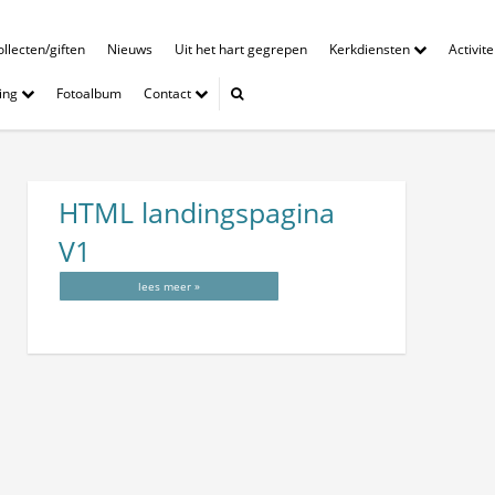
llecten/giften
Nieuws
Uit het hart gegrepen
Kerkdiensten
Activit
ing
Fotoalbum
Contact
HTML landingspagina
V1
lees meer »