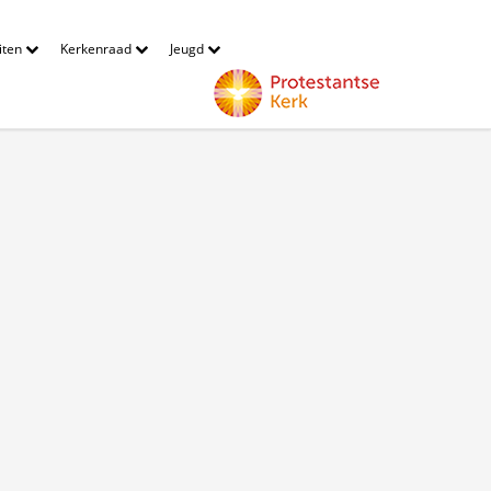
eiten
Kerkenraad
Jeugd