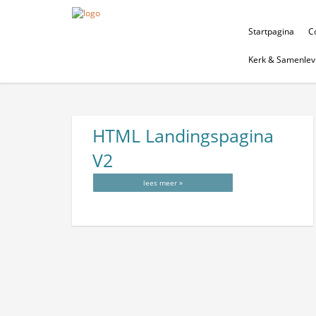
Startpagina
Co
Kerk & Samenlev
HTML Landingspagina
V2
lees meer »