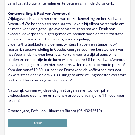
vanaf ca. 9.15 uur af te halen en te betalen zijn in de Dorpskerk.
Kerkenveiling & Rad van Avontuur!
Vrijdagavond staat in het teken van de Kerkenveiling en het Rad van
Avontuur! We hebben een mooi aantal kavels bij elkaar verzameld om
er met elkaar een gezellige avond van te gaan maken! Denk aan
avondje klaverjassen, eigen gemaakte pannen soep en taart traktatie,
een wijn proeverij op 13 februari, pondjes paling,
groente/fruitpakketten, bloemen, winters happen en stappen op 4
februari, stadswandeling in Gouda, kaartjes voor het kerstconcert van
het Westlands mannenkoor, etc. Kortom heb je altijd al eens willen
bieden en een bordje in de lucht willen steken? Of het Rad van Avontuur
al langere tijd gemist en hiermee kans willen maken op mooie prijzen?
Kom dan vanaf 19.30 uur naar de Dorpskerk, de koffie/thee met wat
lekkers staat klaar en om 20.00 uur gaat onze veilingmeester van start,
onder het toeziend oog van de notaris!
Natuurlijk kunnen wij deze dag niet organiseren zonder jullie
enthousiaste deelname en rekenen erop velen van jullie 14 november
te zien!
Groeten Jaco, Eeft, Leo, Hilbert en Bianca (06-43242610)
terug