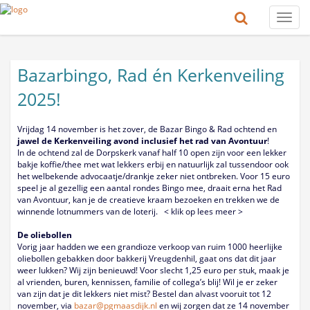
Toggle
naviga
Bazarbingo, Rad én Kerkenveiling
2025!
Vrijdag 14 november is het zover, de Bazar Bingo & Rad ochtend en
jawel de Kerkenveiling avond inclusief het rad van Avontuur
!
In de ochtend zal de Dorpskerk vanaf half 10 open zijn voor een lekker
bakje koffie/thee met wat lekkers erbij en natuurlijk zal tussendoor ook
het welbekende advocaatje/drankje zeker niet ontbreken. Voor 15 euro
speel je al gezellig een aantal rondes Bingo mee, draait erna het Rad
van Avontuur, kan je de creatieve kraam bezoeken en trekken we de
winnende lotnummers van de loterij. < klik op lees meer >
De oliebollen
Vorig jaar hadden we een grandioze verkoop van ruim 1000 heerlijke
oliebollen gebakken door bakkerij Vreugdenhil, gaat ons dat dit jaar
weer lukken? Wij zijn benieuwd! Voor slecht 1,25 euro per stuk, maak je
al vrienden, buren, kennissen, familie of collega’s blij! Wil je er zeker
van zijn dat je dit lekkers niet mist? Bestel dan alvast vooruit tot 12
november, via
bazar@pgmaasdijk.nl
en wij zorgen dat ze 14 november