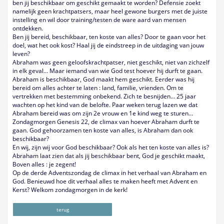
ben jij beschikbaar om geschikt gemaakt te worden? Defensie zoekt
namelijk geen krachtpatsers, maar heel gewone burgers met de juiste
instelling en wil door training/testen de ware aard van mensen
ontdekken.
Ben jij bereid, beschikbaar, ten koste van alles? Door te gaan voor het
doel, wat het ook kost? Haal jij de eindstreep in de uitdaging van jouw
leven?
Abraham was geen geloofskrachtpatser, niet geschikt, niet van zichzelf
in elk geval… Maar iemand van wie God test hoever hij durft te gaan.
Abraham is beschikbaar, God maakt hem geschikt. Eerder was hij
bereid om alles achter te laten : land, familie, vrienden. Om te
vertrekken met bestemming onbekend. Zich te besnijden… 25 jaar
wachten op het kind van de belofte. Paar weken terug lazen we dat
Abraham bereid was om zijn 2e vrouw en 1e kind weg te sturen…
Zondagmorgen Genesis 22, de climax van hoever Abraham durft te
gaan. God gehoorzamen ten koste van alles, is Abraham dan ook
beschikbaar?
En wij, zijn wij voor God beschikbaar? Ook als het ten koste van alles is?
Abraham laat zien dat als jij beschikbaar bent, God je geschikt maakt,
Boven alles : je zegent!
Op de derde Adventszondag de climax in het verhaal van Abraham en
God. Benieuwd hoe dit verhaal alles te maken heeft met Advent en
Kerst? Welkom zondagmorgen in de kerk!
terug