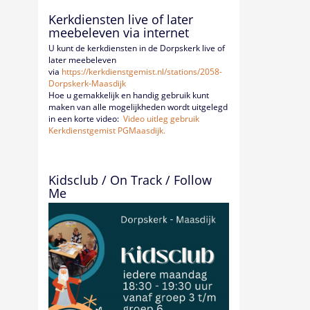
Kerkdiensten live of later
meebeleven via internet
U kunt de kerkdiensten in de Dorpskerk live of
later meebeleven
via
https://kerkdienstgemist.nl/
stations/2058-
Dorpskerk-
Maasdijk
Hoe u gemakkelijk en handig gebruik kunt
maken van alle mogelijkheden wordt uitgelegd
in een korte video:
Video uitleg gebruik
Kerkdienstgemist PGMaasdijk.
Kidsclub / On Track / Follow
Me