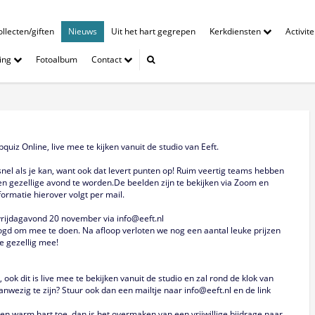
llecten/giften
Nieuws
Uit het hart gegrepen
Kerkdiensten
Activit
ing
Fotoalbum
Contact
iz Online, live mee te kijken vanuit de studio van Eeft.
snel als je kan, want ook dat levert punten op! Ruim veertig teams hebben
en gezellige avond te worden.De beelden zijn te bekijken via Zoom en
ormatie hierover volgt per mail.
t vrijdagavond 20 november via info@eeft.nl
elogd om mee te doen. Na afloop verloten we nog een aantal leuke prijzen
e gezellig mee!
k dit is live mee te bekijken vanuit de studio en zal rond de klok van
aanwezig te zijn? Stuur ook dan een mailtje naar info@eeft.nl en de link
 een warm hart toe, dan is het overmaken van een vrijwillige bijdrage naar