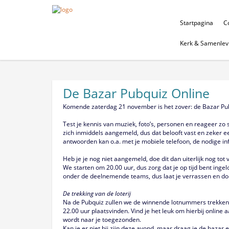
Startpagina
Co
Kerk & Samenlev
De Bazar Pubquiz Online
Komende zaterdag 21 november is het zover: de Bazar Pubqu
Test je kennis van muziek, foto’s, personen en reageer zo 
zich inmiddels aangemeld, dus dat belooft vast en zeker e
antwoorden kan o.a. met je mobiele telefoon, de nodige inf
Heb je je nog niet aangemeld, doe dit dan uiterlijk nog to
We starten om 20.00 uur, dus zorg dat je op tijd bent ing
onder de deelnemende teams, dus laat je verrassen en do
De trekking van de loterij
Na de Pubquiz zullen we de winnende lotnummers trekken, oo
22.00 uur plaatsvinden. Vind je het leuk om hierbij online 
wordt naar je toegezonden.
Kan je er niet bij zijn deze avond, maar draag je de bazar