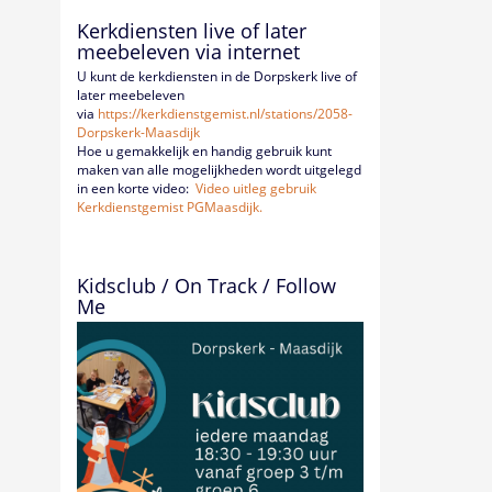
Kerkdiensten live of later
meebeleven via internet
U kunt de kerkdiensten in de Dorpskerk live of
later meebeleven
via
https://kerkdienstgemist.nl/
stations/2058-
Dorpskerk-
Maasdijk
Hoe u gemakkelijk en handig gebruik kunt
maken van alle mogelijkheden wordt uitgelegd
in een korte video:
Video uitleg gebruik
Kerkdienstgemist PGMaasdijk.
Kidsclub / On Track / Follow
Me