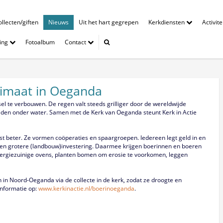
llecten/giften
Nieuws
Uit het hart gegrepen
Kerkdiensten
Activit
ing
Fotoalbum
Contact
klimaat in Oeganda
el te verbouwen. De regen valt steeds grilliger door de wereldwijde
elden onder water. Samen met de Kerk van Oeganda steunt Kerk in Actie
 beter. Ze vormen coöperaties en spaargroepen. Iedereen legt geld in en
en grotere (landbouw)investering. Daarmee krijgen boerinnen en boeren
ergiezuinige ovens, planten bomen om erosie te voorkomen, leggen
 in Noord-Oeganda via de collecte in de kerk, zodat ze droogte en
informatie op:
www.kerkinactie.nl/boerinoeganda
.