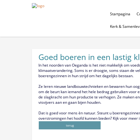
Startpagina
Co
Kerk & Samenlev
Goed boeren in een lastig 
In het noorden van Oeganda is het niet makkelijk om voeds
klimaatverandering. Soms is er droogte, soms staan de v
boerengezinnen in hun strijd om het dagelijks bestaan.
Ze leren nieuwe landbouwtechnieken en bewaren hun oogst
om de beurt kan iemand het hele bedrag gebruiken voor e
de slagkracht om hun productie te verhogen. Ze maken en
visvijvers aan en gaan bijen houden.
Dat is goed voor mens èn natuur. Steunt u boerengezinnen
overstromingen het hoofd kunnen bieden? Kijk voor meer 
terug