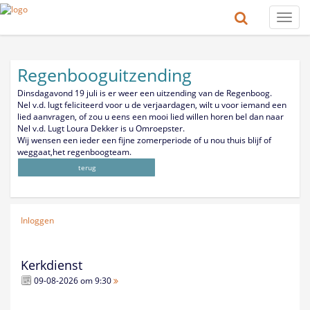
Toggle
naviga
Regenbooguitzending
Dinsdagavond 19 juli is er weer een uitzending van de Regenboog.
Nel v.d. lugt feliciteerd voor u de verjaardagen, wilt u voor iemand een
lied aanvragen, of zou u eens een mooi lied willen horen bel dan naar
Nel v.d. Lugt Loura Dekker is u Omroepster.
Wij wensen een ieder een fijne zomerperiode of u nou thuis blijf of
weggaat,het regenboogteam.
terug
Inloggen
Kerkdienst
09-08-2026 om 9:30