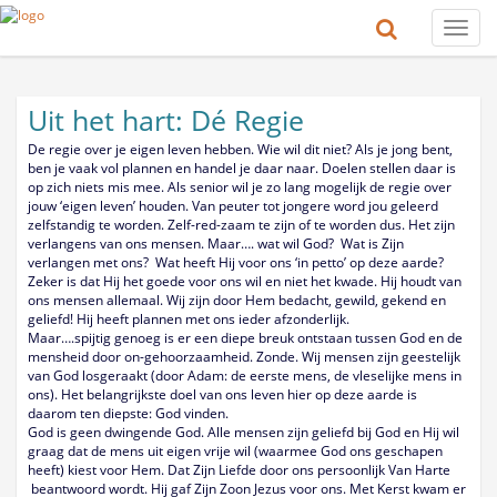
Toggle
naviga
Uit het hart: Dé Regie
De regie over je eigen leven hebben. Wie wil dit niet? Als je jong bent,
ben je vaak vol plannen en handel je daar naar. Doelen stellen daar is
op zich niets mis mee. Als senior wil je zo lang mogelijk de regie over
jouw ‘eigen leven’ houden. Van peuter tot jongere word jou geleerd
zelfstandig te worden. Zelf-red-zaam te zijn of te worden dus. Het zijn
verlangens van ons mensen. Maar…. wat wil God? Wat is Zijn
verlangen met ons? Wat heeft Hij voor ons ‘in petto’ op deze aarde?
Zeker is dat Hij het goede voor ons wil en niet het kwade. Hij houdt van
ons mensen allemaal. Wij zijn door Hem bedacht, gewild, gekend en
geliefd! Hij heeft plannen met ons ieder afzonderlijk.
Maar….spijtig genoeg is er een diepe breuk ontstaan tussen God en de
mensheid door on-gehoorzaamheid. Zonde. Wij mensen zijn geestelijk
van God losgeraakt (door Adam: de eerste mens, de vleselijke mens in
ons). Het belangrijkste doel van ons leven hier op deze aarde is
daarom ten diepste: God vinden.
God is geen dwingende God. Alle mensen zijn geliefd bij God en Hij wil
graag dat de mens uit eigen vrije wil (waarmee God ons geschapen
heeft) kiest voor Hem. Dat Zijn Liefde door ons persoonlijk Van Harte
beantwoord wordt. Hij gaf Zijn Zoon Jezus voor ons. Met Kerst kwam er