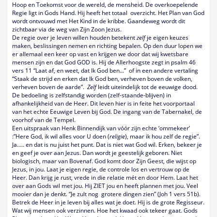
Hoop en Toekomst voor de wereld, de mensheid. De overkoepelende
Regie ligt in Gods Hand. Hij heeft het totaal overzicht. Het Plan van God
wordt ontvouwd met Het Kind in de kribbe. Gaandeweg wordt dit
zichtbaar via de weg van Zijn Zoon Jezus.
De regie over je leven willen houden betekent
zelf
je eigen keuzes
maken, beslissingen nemen en richting bepalen. Op den duur lopen we
er allemaal een keer op vast en krijgen we door dat wij kwetsbare
mensen zijn en dat God GOD is. Hij de Allerhoogste zegt in psalm 46
vers 11 “Laat af, en weet, dat Ik God ben…” of in een andere vertaling
“Staak de strijd en erken dat Ik God ben, verheven boven de volken,
verheven boven de aarde”.
Zelf
leidt uiteindelijk tot de eeuwige dood.
De bedoeling is zelfstandig worden (zelf-staande-blijven) in
afhankelijkheid van de Heer. Dit leven hier is in feite het voorportaal
van het echte Eeuwige Leven bij God. De ingang van de Tabernakel, de
voorhof van de Tempel.
Een uitspraak van Henk Binnendijk van vóór zijn echte ‘ommekeer’
:”Here God, ik wil alles voor U doen (
religie
), maar ik hou zelf de regie”.
Ja….. en dat is nu juist het punt. Dat is niet wat God wil. Erken, bekeer je
en geef je over aan Jezus. Dan wordt je geestelijk geboren. Niet
biologisch, maar van Bovenaf. God komt door Zijn Geest, die wijst op
Jezus, in jou. Laat je eigen regie, de controle los en vertrouw op de
Heer. Dan krijg je rust, vrede in die relatie mét en door Hem. Laat het
over aan Gods wil met jou. Hij ZIET jou en heeft plannen met jou. Veel
mooier dan je denkt. “Je zult nog grotere dingen zien” (Joh 1 vers 51b).
Betrek de Heer in je leven bij alles wat je doet. Hij is de grote Regisseur.
Wat wij mensen ook verzinnen. Hoe het kwaad ook tekeer gaat. Gods