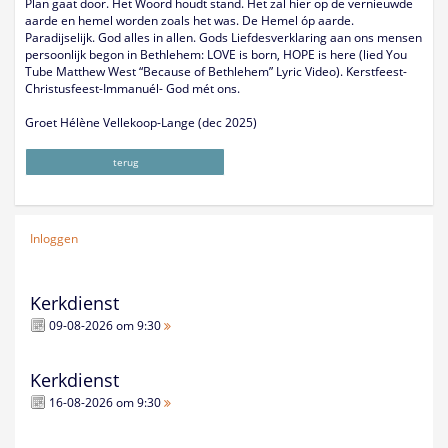
Plan gaat door. Het Woord houdt stand. Het zal hier op de vernieuwde
aarde en hemel worden zoals het was. De Hemel óp aarde.
Paradijselijk. God alles in allen. Gods Liefdesverklaring aan ons mensen
persoonlijk begon in Bethlehem: LOVE is born, HOPE is here (lied You
Tube Matthew West “Because of Bethlehem” Lyric Video). Kerstfeest-
Christusfeest-Immanuél- God mét ons.
Groet Hélène Vellekoop-Lange (dec 2025)
terug
Inloggen
Kerkdienst
09-08-2026 om 9:30
Kerkdienst
16-08-2026 om 9:30