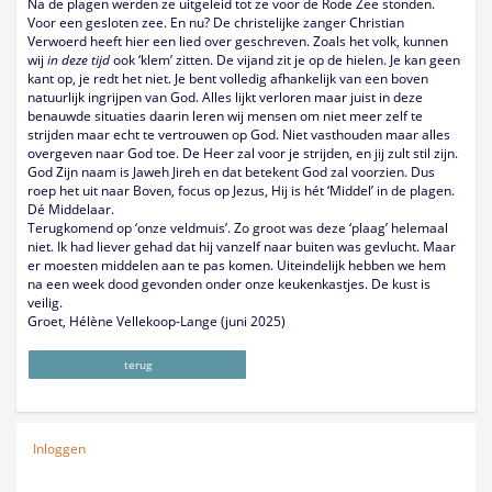
Na de plagen werden ze uitgeleid tot ze voor de Rode Zee stonden.
Voor een gesloten zee. En nu? De christelijke zanger Christian
Verwoerd heeft hier een lied over geschreven. Zoals het volk, kunnen
wij
in deze tijd
ook ‘klem’ zitten. De vijand zit je op de hielen. Je kan geen
kant op, je redt het niet. Je bent volledig afhankelijk van een boven
natuurlijk ingrijpen van God. Alles lijkt verloren maar juist in deze
benauwde situaties daarin leren wij mensen om niet meer zelf te
strijden maar echt te vertrouwen op God. Niet vasthouden maar alles
overgeven naar God toe. De Heer zal voor je strijden, en jij zult stil zijn.
God Zijn naam is Jaweh Jireh en dat betekent God zal voorzien. Dus
roep het uit naar Boven, focus op Jezus, Hij is hét ‘Middel’ in de plagen.
Dé Middelaar.
Terugkomend op ‘onze veldmuis’. Zo groot was deze ‘plaag’ helemaal
niet. Ik had liever gehad dat hij vanzelf naar buiten was gevlucht. Maar
er moesten middelen aan te pas komen. Uiteindelijk hebben we hem
na een week dood gevonden onder onze keukenkastjes. De kust is
veilig.
Groet, Hélène Vellekoop-Lange (juni 2025)
terug
Inloggen