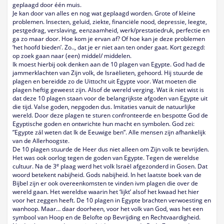
geplaagd door één muis.
Je kan door van alles en nog wat geplaagd worden. Grote of kleine
problemen. Insecten, geluid, ziekte, financiële nood, depressie, leegte,
pestgedrag, verslaving, eenzaamheid, werk/prestatiedruk, perfectie en
ga zo maar door. Hoe kom je ervan af? Of hoe kan je deze problemen
‘het hoofd bieden’. Zo.., dat je er niet aan ten onder gaat. Kort gezegd:
op zoek gaan naar (een) middel/ middelen.
Ik moest hierbij ook denken aan de 10 plagen van Egypte. God had de
jammerklachten van Zijn volk, de Israëlieten, gehoord. Hij stuurde de
plagen en bereidde zo de Uittocht uit Egypte voor. Wat moeten die
plagen heftig geweest zijn. Alsof de wereld verging. Wat ik niet wist is
dat deze 10 plagen staan voor de belangrijkste afgoden van Egypte uit
die tijd. Valse goden, nepgoden dus. Imitaties vanuit de natuurlijke
wereld. Door deze plagen te sturen confronteerde en bespotte God de
Egyptische goden en ontwrichte hun macht en symbolen. God zei:
”Egypte zál weten dat Ik de Eeuwige ben”. Alle mensen zijn afhankelijk
van de Allerhoogste.
De 10 plagen stuurde de Heer dus niet alleen om Zijn volk te bevrijden.
Het was ook oorlog tegen de goden van Egypte. Tegen de wereldse
e
cultuur. Na de 3
plaag werd het volk Israël afgezonderd in Gosen. Dat
woord betekent nabijheid. Gods nabijheid. In het laatste boek van de
Bijbel zijn er ook overeenkomsten te vinden ivm plagen die over de
wereld gaan. Het wereldse waarin het ‘lijkt’ alsof het kwaad het hier
voor het zeggen heeft. De 10 plagen in Egypte brachten verwoesting en
wanhoop. Maar… daar doorheen, voor het volk van God, was het een
symbool van Hoop en de Belofte op Bevrijding en Rechtvaardigheid.