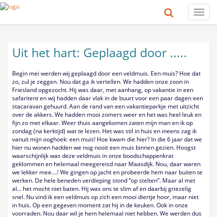
Toggle
naviga
Uit het hart: Geplaagd door .....
Begin mei werden wij geplaagd door een veldmuis. Een muis? Hoe dat
zo, zul je zeggen. Nou dat ga ik vertellen. We hadden onze zoon in
Friesland opgezocht. Hij was daar, met aanhang, op vakantie in een
safaritent en wij hadden daar vlak in de buurt voor een paar dagen een
stacaravan gehuurd. Aan de rand van een vakantieparkje met uitzicht
over de akkers. We hadden mooi zomers weer en het was heel leuk en
fijn zo met elkaar. Weer thuis aangekomen zaten mijn man en ik op
zondag (na kerktijd) wat te lezen. Het was stil in huis en ineens zag ik
vanuit mijn ooghoek: een muis! Hoe kwam die hier? In die 6 jaar dat we
hier nu wonen hadden we nog nooit een muis binnen gezien. Hoogst
waarschijnlijk was deze veldmuis in onze boodschappenkrat
geklommen en helemaal meegereisd naar Maasdijk. Nou, daar waren
we lekker mee….! We gingen op jacht en probeerde hem naar buiten te
werken. De hele beneden verdieping stond “op stelten”. Maar al met
al… het mocht niet baten. Hij was ons te slim af en daarbij griezelig
snel. Nu vind ik een veldmuis op zich een mooi diertje hoor, maar niet
in huis. Op een gegeven moment zat hij in de keuken. Ook in onze
voorraden. Nou daar wil je hem helemaal niet hebben. We werden dus