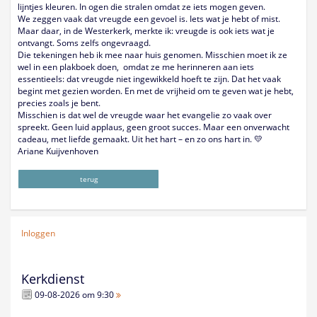
lijntjes kleuren. In ogen die stralen omdat ze iets mogen geven.
We zeggen vaak dat vreugde een gevoel is. Iets wat je hebt of mist.
Maar daar, in de Westerkerk, merkte ik: vreugde is ook iets wat je
ontvangt. Soms zelfs ongevraagd.
Die tekeningen heb ik mee naar huis genomen. Misschien moet ik ze
wel in een plakboek doen, omdat ze me herinneren aan iets
essentieels: dat vreugde niet ingewikkeld hoeft te zijn. Dat het vaak
begint met gezien worden. En met de vrijheid om te geven wat je hebt,
precies zoals je bent.
Misschien is dat wel de vreugde waar het evangelie zo vaak over
spreekt. Geen luid applaus, geen groot succes. Maar een onverwacht
cadeau, met liefde gemaakt. Uit het hart – en zo ons hart in. 💛
Ariane Kuijvenhoven
terug
Inloggen
Kerkdienst
09-08-2026 om 9:30