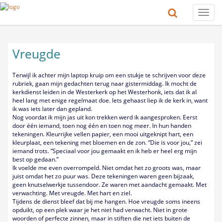
Toggle
naviga
Vreugde
Terwijl ik achter mijn laptop kruip om een stukje te schrijven voor deze
rubriek, gaan mijn gedachten terug naar gistermiddag. Ik mocht de
kerkdienst leiden in de Westerkerk op het Westerhonk, iets dat ik al
heel lang met enige regelmaat doe. Iets gehaast liep ik de kerk in, want
ik was iets later dan gepland.
Nog voordat ik mijn jas uit kon trekken werd ik aangesproken. Eerst
door één iemand, toen nog één en toen nog meer. In hun handen
tekeningen. Kleurrijke vellen papier, een mooi uitgeknipt hart, een
kleurplaat, een tekening met bloemen en de zon. “Die is voor jou,” zei
iemand trots. “Speciaal voor jou gemaakt en ik heb er heel erg mijn
best op gedaan.”
Ik voelde me even overrompeld. Niet omdat het zo groots was, maar
juist omdat het zo puur was. Deze tekeningen waren geen bijzaak,
geen knutselwerkje tussendoor. Ze waren met aandacht gemaakt. Met
verwachting. Met vreugde. Met hart en ziel.
Tijdens de dienst bleef dat bij me hangen. Hoe vreugde soms ineens
opduikt, op een plek waar je het niet had verwacht. Niet in grote
woorden of perfecte zinnen, maar in stiften die net iets buiten de