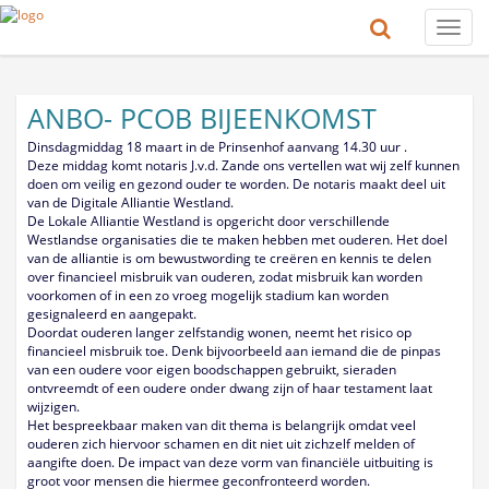
Toggle
naviga
ANBO- PCOB BIJEENKOMST
Dinsdagmiddag 18 maart in de Prinsenhof aanvang 14.30 uur .
Deze middag komt notaris J.v.d. Zande ons vertellen wat wij zelf kunnen
doen om veilig en gezond ouder te worden. De notaris maakt deel uit
van de Digitale Alliantie Westland.
De Lokale Alliantie Westland is opgericht door verschillende
Westlandse organisaties die te maken hebben met ouderen. Het doel
van de alliantie is om bewustwording te creëren en kennis te delen
over financieel misbruik van ouderen, zodat misbruik kan worden
voorkomen of in een zo vroeg mogelijk stadium kan worden
gesignaleerd en aangepakt.
Doordat ouderen langer zelfstandig wonen, neemt het risico op
financieel misbruik toe. Denk bijvoorbeeld aan iemand die de pinpas
van een oudere voor eigen boodschappen gebruikt, sieraden
ontvreemdt of een oudere onder dwang zijn of haar testament laat
wijzigen.
Het bespreekbaar maken van dit thema is belangrijk omdat veel
ouderen zich hiervoor schamen en dit niet uit zichzelf melden of
aangifte doen. De impact van deze vorm van financiële uitbuiting is
groot voor mensen die hiermee geconfronteerd worden.