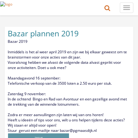
Toggle
naviga
Bazar plannen 2019
Bazar 2019
Inmiddels is het al weer april 2019 en zijn we bij elkaar geweest om te
brainstormen voor onze acties van dit jaar.
Vooralsnog hebben we alvast de volgende data alvast geprikt voor
onze activiteiten. Doet u ook mee?
Maandagavond 16 september:
Telefonische verkoop van de 3500 loten a 2.50 euro per stuk.
Zaterdag 9 november:
In de ochtend Bingo en Rad van Avontuur en een gezellige avond met
de trekking van de winnende lotnummers.
Zodra er meer aanvullingen zijn laten wij van ons horen!
Heeft u ideeën of tips voor ons, wilt u ons helpen tijdens deze acties?
Wij staan er altijd voor open!
Stuur gerust een mailtje naar bazar@pgmaasdijk.nl
terug