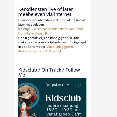
Kerkdiensten live of later
meebeleven via internet
U kunt de kerkdiensten in de Dorpskerk live of
later meebeleven
via
https://kerkdienstgemist.nl/
stations/2058-
Dorpskerk-
Maasdijk
Hoe u gemakkelijk en handig gebruik kunt
maken van alle mogelijkheden wordt uitgelegd
in een korte video:
Video uitleg gebruik
Kerkdienstgemist PGMaasdijk.
Kidsclub / On Track / Follow
Me