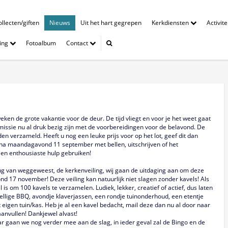
llecten/giften
Nieuws
Uit het hart gegrepen
Kerkdiensten
Activit
ing
Fotoalbum
Contact
weken de grote vakantie voor de deur. De tijd vliegt en voor je het weet gaat
ssie nu al druk bezig zijn met de voorbereidingen voor de belavond. De
rden verzameld. Heeft u nog een leuke prijs voor op het lot, geef dit dan
op/na maandagavond 11 september met bellen, uitschrijven of het
en enthousiaste hulp gebruiken!
g van weggeweest, de kerkenveiling, wij gaan de uitdaging aan om deze
nd 17 november! Deze veiling kan natuurlijk niet slagen zonder kavels! Als
s om 100 kavels te verzamelen. Ludiek, lekker, creatief of actief, dus laten
ellige BBQ, avondje klaverjassen, een rondje tuinonderhoud, een etentje
it eigen tuin/kas. Heb je al een kavel bedacht, mail deze dan nu al door naar
aanvullen! Dankjewel alvast!
ar gaan we nog verder mee aan de slag, in ieder geval zal de Bingo en de