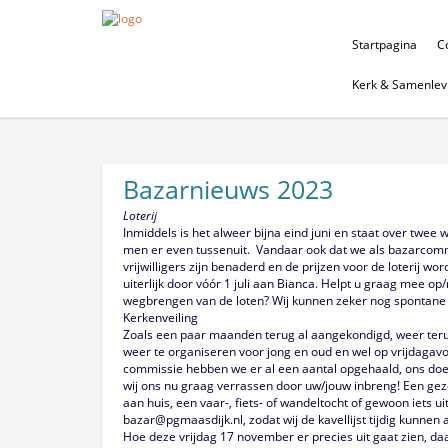
Startpagina
Co
Kerk & Samenlev
Bazarnieuws 2023
Loterij
Inmiddels is het alweer bijna eind juni en staat over twee 
men er even tussenuit. Vandaar ook dat we als bazarcommi
vrijwilligers zijn benaderd en de prijzen voor de loterij wo
uiterlijk door vóór 1 juli aan Bianca. Helpt u graag mee 
wegbrengen van de loten? Wij kunnen zeker nog spontane 
Kerkenveiling
Zoals een paar maanden terug al aangekondigd, weer teru
weer te organiseren voor jong en oud en wel op vrijdagavo
commissie hebben we er al een aantal opgehaald, ons doel i
wij ons nu graag verrassen door uw/jouw inbreng! Een gez
aan huis, een vaar-, fiets- of wandeltocht of gewoon iets u
bazar@pgmaasdijk.nl, zodat wij de kavellijst tijdig kunnen 
Hoe deze vrijdag 17 november er precies uit gaat zien, da