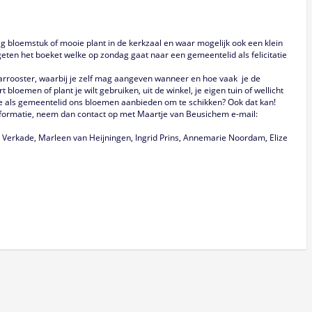
g bloemstuk of mooie plant in de kerkzaal en waar mogelijk ook een klein
rgeten het boeket welke op zondag gaat naar een gemeentelid als felicitatie
arrooster, waarbij je zelf mag aangeven wanneer en hoe vaak je de
 bloemen of plant je wilt gebruiken, uit de winkel, je eigen tuin of wellicht
 je als gemeentelid ons bloemen aanbieden om te schikken? Ook dat kan!
r informatie, neem dan contact op met Maartje van Beusichem e-mail:
n Verkade, Marleen van Heijningen, Ingrid Prins, Annemarie Noordam, Elize