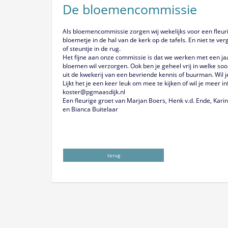
De bloemencommissie
Als bloemencommissie zorgen wij wekelijks voor een fleuri
bloemetje in de hal van de kerk op de tafels. En niet te ve
of steuntje in de rug.
Het fijne aan onze commissie is dat we werken met een ja
bloemen wil verzorgen. Ook ben je geheel vrij in welke soort
uit de kwekerij van een bevriende kennis of buurman. Wil
Lijkt het je een keer leuk om mee te kijken of wil je mee
koster@pgmaasdijk.nl
Een fleurige groet van Marjan Boers, Henk v.d. Ende, Kari
en Bianca Buitelaar
terug