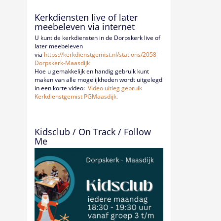
Kerkdiensten live of later
meebeleven via internet
U kunt de kerkdiensten in de Dorpskerk live of
later meebeleven
via
https://kerkdienstgemist.nl/
stations/2058-
Dorpskerk-
Maasdijk
Hoe u gemakkelijk en handig gebruik kunt
maken van alle mogelijkheden wordt uitgelegd
in een korte video:
Video uitleg gebruik
Kerkdienstgemist PGMaasdijk.
Kidsclub / On Track / Follow
Me