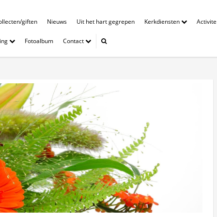
llecten/giften
Nieuws
Uit het hart gegrepen
Kerkdiensten
Activit
ing
Fotoalbum
Contact