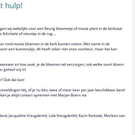
 hulp!
en wij wekelijks voor een fleurig bloemetje of mooie plant in de kerkzaal
elicitatie of steuntje in de rug….
aar rond mooie bloemen in de kerk kunnen zetten. Met name in de
oor een kunststukje, dit heeft zeker niet onze voorkeur, maar het kan
 wanneer en hoe vaak je de bloemen wil verzorgen, ook welke soort bloem
ar geheel vrij in!
n? Ook dat kan!
anmeldingen blij, of je nu één, twee of meer keer per jaar beschikbaar bent!
e kan je altijd contact opnemen met Marjan Boers via
land, Jacqueline Vreugdenhil, Lida Vreugdenhil, Karin Verkade, Marleen van