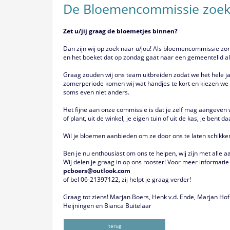
De Bloemencommissie zoekt
Zet u/jij graag de bloemetjes binnen?
Dan zijn wij op zoek naar u/jou! Als bloemencommissie zorg
en het boeket dat op zondag gaat naar een gemeentelid als f
Graag zouden wij ons team uitbreiden zodat we het hele j
zomerperiode komen wij wat handjes te kort en kiezen we v
soms even niet anders.
Het fijne aan onze commissie is dat je zelf mag aangeven
of plant, uit de winkel, je eigen tuin of uit de kas, je bent da
Wil je bloemen aanbieden om ze door ons te laten schikke
Ben je nu enthousiast om ons te helpen, wij zijn met alle a
Wij delen je graag in op ons rooster! Voor meer informati
pcboers@outlook.com
of bel 06-21397122, zij helpt je graag verder!
Graag tot ziens! Marjan Boers, Henk v.d. Ende, Marjan Hof
Heijningen en Bianca Buitelaar
terug