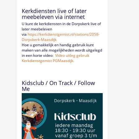
Kerkdiensten live of later
meebeleven via internet
U kunt de kerkdiensten in de Dorpskerk live of
later meebeleven
via
https://kerkdienstgemist.nl/
stations/2058-
Dorpskerk-
Maasdijk
Hoe u gemakkelijk en handig gebruik kunt
maken van alle mogelijkheden wordt uitgelegd
in een korte video:
Video uitleg gebruik
Kerkdienstgemist PGMaasdijk.
Kidsclub / On Track / Follow
Me