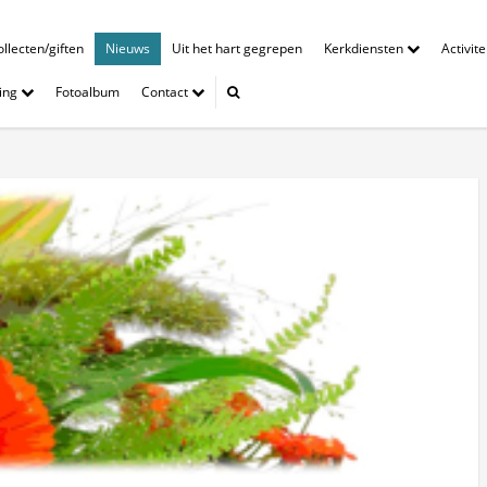
llecten/giften
Nieuws
Uit het hart gegrepen
Kerkdiensten
Activit
ing
Fotoalbum
Contact