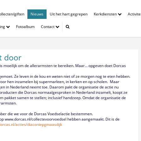
llecten/giften
Nieuws
Uit het hart gegrepen
Kerkdiensten
Activit
ing
Fotoalbum
Contact
t door
 is moeilijk om de allerarmsten te bereiken. Maar… opgeven doet Dorcas
emoet. Ze leven in de kou en weten niet of ze morgen nog te eten hebben.
oor hen inzamelen bij supermarkten, in kerken en op scholen. Maar
gen in Nederland neemt toe. Daarom pakt de organisatie de actie nu
e producten die Dorcas normaalgesproken in Nederland inzamelt, koopt ze
am pakket samen te stellen; inclusief handzeep. Omdat de organisatie de
erarmsten.
mber die we voor de Dorcas Voedselactie bestemmen.
ij op www.dorcas.nl/collectevoorvoedsel hebben aangemaakt. Dit is de
/dorcas.nl/acties/diaconiepgmaasdijk