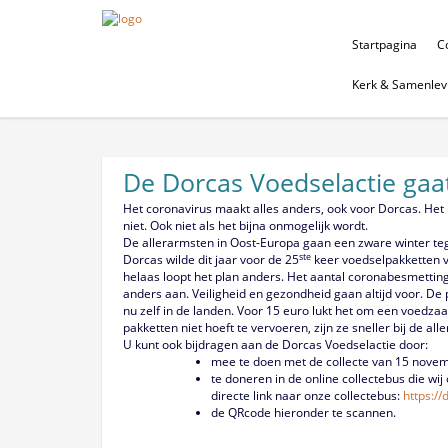
Startpagina
Co
Kerk & Samenlev
De Dorcas Voedselactie gaa
Het coronavirus maakt alles anders, ook voor Dorcas. Het
niet. Ook niet als het bijna onmogelijk wordt.
De allerarmsten in Oost-Europa gaan een zware winter teg
ste
Dorcas wilde dit jaar voor de 25
keer voedselpakketten v
helaas loopt het plan anders. Het aantal coronabesmettin
anders aan. Veiligheid en gezondheid gaan altijd voor. D
nu zelf in de landen. Voor 15 euro lukt het om een voedza
pakketten niet hoeft te vervoeren, zijn ze sneller bij de all
U kunt ook bijdragen aan de Dorcas Voedselactie door:
mee te doen met de collecte van 15 nove
te doneren in de online collectebus die w
directe link naar onze collectebus:
https:/
de QRcode hieronder te scannen.