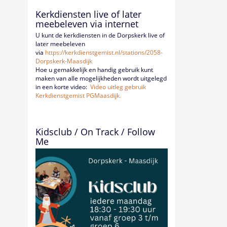
Kerkdiensten live of later
meebeleven via internet
U kunt de kerkdiensten in de Dorpskerk live of
later meebeleven
via
https://kerkdienstgemist.nl/
stations/2058-
Dorpskerk-
Maasdijk
Hoe u gemakkelijk en handig gebruik kunt
maken van alle mogelijkheden wordt uitgelegd
in een korte video:
Video uitleg gebruik
Kerkdienstgemist PGMaasdijk.
Kidsclub / On Track / Follow
Me