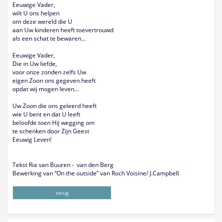
Eeuwige Vader,
wilt U ons helpen
om deze wereld die U
aan Uw kinderen heeft toevertrouwd
als een schat te bewaren…
Eeuwige Vader,
Die in Uw liefde,
voor onze zonden zelfs Uw
eigen Zoon ons gegeven heeft
opdat wij mogen leven…
Uw Zoon die ons geleerd heeft
wie U bent en dat U leeft
beloofde toen Hij wegging om
te schenken door Zijn Geest
Eeuwig Leven!
Tekst Ria van Buuren - van den Berg
Bewerking van “On the outside” van Roch Voisine/ J.Campbell
terug