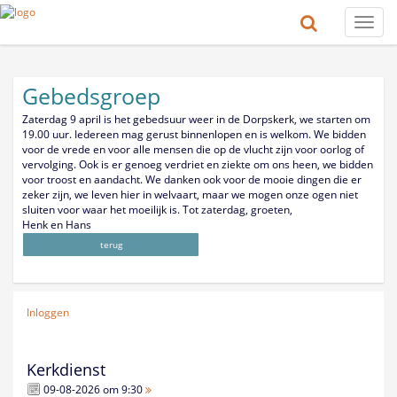
Toggle
naviga
Gebedsgroep
Zaterdag 9 april is het gebedsuur weer in de Dorpskerk, we starten om
19.00 uur. Iedereen mag gerust binnenlopen en is welkom. We bidden
voor de vrede en voor alle mensen die op de vlucht zijn voor oorlog of
vervolging. Ook is er genoeg verdriet en ziekte om ons heen, we bidden
voor troost en aandacht. We danken ook voor de mooie dingen die er
zeker zijn, we leven hier in welvaart, maar we mogen onze ogen niet
sluiten voor waar het moeilijk is. Tot zaterdag, groeten,
Henk en Hans
terug
Inloggen
Kerkdienst
09-08-2026 om 9:30