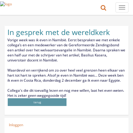
Toggle
naviga
In gesprek met de wereldkerk
Vorige week was ik even in Namibië. Eerst bespraken we met enkele
collega’s en een medewerker van de Gereformeerde Zendingsbond
een artikel over het welvaartsevangelie in Namibië. Daarna spraken we
een half uur met de schrijver van het artikel, Basilius Kasera,
universitair docent in Namibië.
Waardevol en verrijkend om zo over heel veel grenzen heen elkaar van
hart tot hart te spreken. Alsof je even in Namibië was... Deze week ben
ik even in Costa Rica, donderdag 2 december ga ik even naar Egypte.
Collega's die dit toevallig lezen en nog mee willen, laat het even weten.
Het is zeker geen weggegooide tijd!
terug
Inloggen