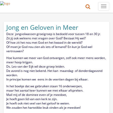
Toggle
naviga
Jong en Geloven in Meer
Deze jongvolwassen groeigroep is bedoeld voor tussen 18 en 30 jr.
Zit jij ook weleens met vragen over God? Bestaat Hij wel?
Of hoe zit het nou met God en het kwaad in de wereld?
Of moet je God nou zien als iets of Iemand? En kun je God wel
vertrouwen?
Hoe kunnen we meer van God ontvangen, zelf ook meer mens worden,
meer hoop krijgen.
Ds. Leo van der Eijk wil deze groep leiden.
De avond is nog niet bekend. Het kan maandag- of donderdagavond
worden.
In principe komen we eens in de veertien dagen bij elkaar.
In het boekje dat we gebruiken staan 16 onderwerpen,
maar het aantal keer kunnen we met elkaar afspreken.
Mail mij of de dominee even of je meedoet,
Je hoeft geen lid van een kerk te zijn.
Je hoeft ook niet veel van het geloof te weten.
We zouden het hartstikke leuk vinden als je meedoet!