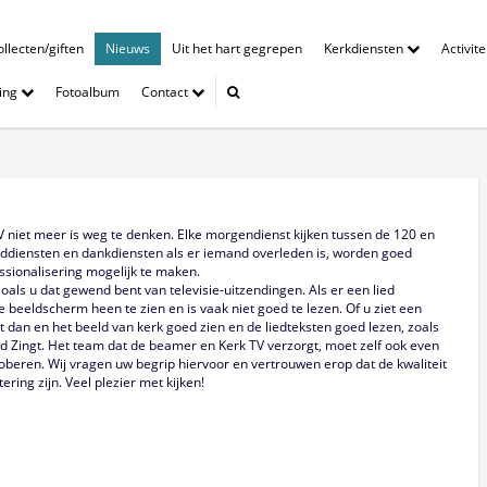
llecten/giften
Nieuws
Uit het hart gegrepen
Kerkdiensten
Activit
ing
Fotoalbum
Contact
TV niet meer is weg te denken. Elke morgendienst kijken tussen de 120 en
ddiensten en dankdiensten als er iemand overleden is, worden goed
sionalisering mogelijk te maken.
zoals u dat gewend bent van televisie-uitzendingen. Als er een lied
e beeldscherm heen te zien en is vaak niet goed te lezen. Of u ziet een
 dan en het beeld van kerk goed zien en de liedteksten goed lezen, zoals
and Zingt. Het team dat de beamer en Kerk TV verzorgt, moet zelf ook even
eren. Wij vragen uw begrip hiervoor en vertrouwen erop dat de kwaliteit
ring zijn. Veel plezier met kijken!