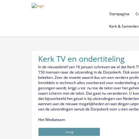
Startpagina
Co
Kerk & Samenlev
Kerk TV en ondertiteling
In de nieuwsbrief van 16 januari schreven we al dat Kerk 
150 mensen naar de uitzending in de Dorpskerk. Ook avon
bekeken. Zeer de moeite waard dus om een verdere profes
Inmiddels is technisch alles voorbereid voor ondertiteling 
gezongen wordt, krijgt u tot nu toe de tekst over het gehel
zwart scherm met de tekst. Dat gaat nu veranderen. U kunt
dat bijvoorbeeld het geval is bij uitzendingen van Nederl
wennen aan de nieuwe mogelijkheden en wat dingen uitprob
van de uitzendingen vanuit de Dorpskerk voor u een verbete
Het Mediateam
terug