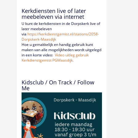
Kerkdiensten live of later
meebeleven via internet
U kunt de kerkdiensten in de Dorpskerk live of
later meebeleven
via
https://kerkdienstgemist.nl/
stations/2058-
Dorpskerk-
Maasdijk
Hoe u gemakkelijk en handig gebruik kunt
maken van alle mogelijkheden wordt uitgelegd
in een korte video:
Video uitleg gebruik
Kerkdienstgemist PGMaasdijk.
Kidsclub / On Track / Follow
Me