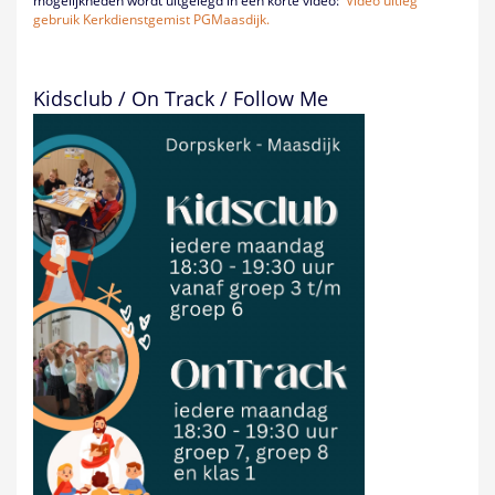
mogelijkheden wordt uitgelegd in een korte video:
Video uitleg
gebruik Kerkdienstgemist PGMaasdijk.
Kidsclub / On Track / Follow Me