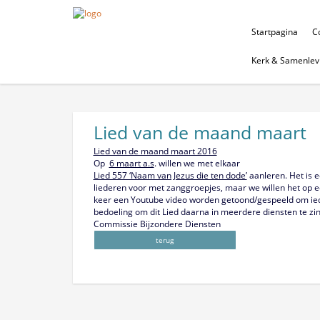
Startpagina
Co
Kerk & Samenlev
Lied van de maand maart
Lied van de maand maart 2016
Op
6 maart a.s
. willen we met elkaar
Lied 557 ‘Naam van Jezus die ten dode’
aanleren. Het is e
liederen voor met zanggroepjes, maar we willen het op 
keer een Youtube video worden getoond/gespeeld om ieder
bedoeling om dit Lied daarna in meerdere diensten te zin
Commissie Bijzondere Diensten
terug