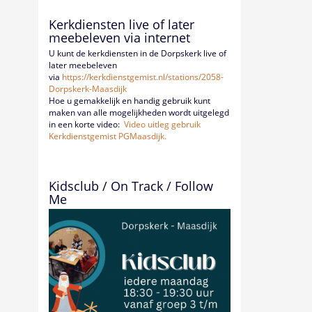
Kerkdiensten live of later
meebeleven via internet
U kunt de kerkdiensten in de Dorpskerk live of
later meebeleven
via
https://kerkdienstgemist.nl/
stations/2058-
Dorpskerk-
Maasdijk
Hoe u gemakkelijk en handig gebruik kunt
maken van alle mogelijkheden wordt uitgelegd
in een korte video:
Video uitleg gebruik
Kerkdienstgemist PGMaasdijk.
Kidsclub / On Track / Follow
Me