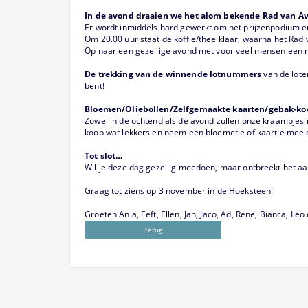
In de avond draaien we het alom bekende Rad van A
Er wordt inmiddels hard gewerkt om het prijzenpodium er 
Om 20.00 uur staat de koffie/thee klaar, waarna het Rad
Op naar een gezellige avond met voor veel mensen een m
De trekking van de winnende lotnummers
van de loter
bent!
Bloemen/Oliebollen/Zelfgemaakte kaarten/gebak-ko
Zowel in de ochtend als de avond zullen onze kraampjes m
koop wat lekkers en neem een bloemetje of kaartje mee o
Tot slot…
Wil je deze dag gezellig meedoen, maar ontbreekt het a
Graag tot ziens op 3 november in de Hoeksteen!
Groeten Anja, Eeft, Ellen, Jan, Jaco, Ad, Rene, Bianca, Leo
terug