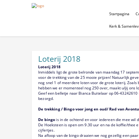
Startpagina
Co
Kerk & Samenlev
Loterij 2018
Loterij 2018
Inmiddels ligt de grote belronde van maandag 17 septe
voor de trekking van de 25 mooie prijzen! Natuurlijk ge
nog snel 1 of meerdere loten voor de grote loterij. Zoals
hebben we er momenteel nog 250 over, maakt u/jij ons los
Geef een belletje naar Bianca Buitelaar op 06-43242610 
bezorgd.
De trekking / Bingo voor jong en oud/ Rad van Avont
De bingo
is in de ochtend en voor iedereen die mee wil 
De Hoeksteen is open om 9.30 uur en na de koffie/thee e
cijfertjes.
Na afloop van de bingo draaien we nog gezellig een paar