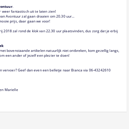
vontuur
.
weer fantastisch uit te laten zien!
 van Avontuur zal gaan draaien om 20.30 uur…
ooie prijs, daar gaan we voor!
ij 2018 zal rond de klok van 22.30 uur plaatsvinden, dus zorg dat je erbij
ek
et bovenstaande artikelen natuurlijk niet ontbreken, kom gezellig langs,
m een ander of jezelf een plezier te doen!
an vervoer? Geef dan even een belletje naar Bianca via 06-43242610
 en Marielle