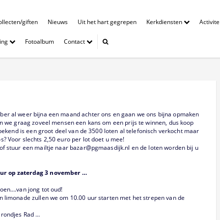
llecten/giften
Nieuws
Uit het hart gegrepen
Kerkdiensten
Activit
ing
Fotoalbum
Contact
mber al weer bijna een maand achter ons en gaan we ons bijna opmaken
ven we graag zoveel mensen een kans om een prijs te winnen, dus koop
 bekend is een groot deel van de 3500 loten al telefonisch verkocht maar
? Voor slechts 2,50 euro per lot doet u mee!
of stuur een mailtje naar bazar@pgmaasdijk.nl en de loten worden bij u
uur op zaterdag 3 november …
doen….van jong tot oud!
n limonade zullen we om 10.00 uur starten met het strepen van de
 rondjes Rad …