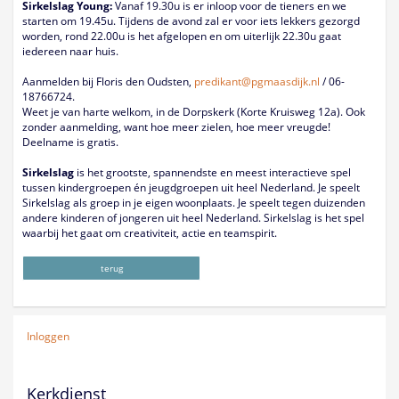
Sirkelslag Young:
Vanaf 19.30u is er inloop voor de tieners en we
starten om 19.45u. Tijdens de avond zal er voor iets lekkers gezorgd
worden, rond 22.00u is het afgelopen en om uiterlijk 22.30u gaat
iedereen naar huis.
Aanmelden bij Floris den Oudsten,
predikant@pgmaasdijk.nl
/ 06-
18766724.
Weet je van harte welkom, in de Dorpskerk (Korte Kruisweg 12a). Ook
zonder aanmelding, want hoe meer zielen, hoe meer vreugde!
Deelname is gratis.
Sirkelslag
is het grootste, spannendste en meest interactieve spel
tussen kindergroepen én jeugdgroepen uit heel Nederland. Je speelt
Sirkelslag als groep in je eigen woonplaats. Je speelt tegen duizenden
andere kinderen of jongeren uit heel Nederland. Sirkelslag is het spel
waarbij het gaat om creativiteit, actie en teamspirit.
terug
Inloggen
Kerkdienst