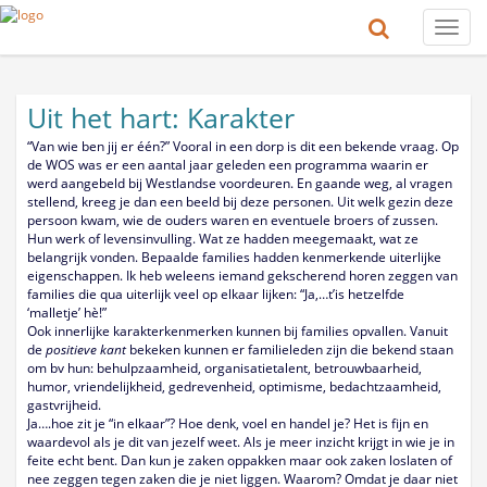
Toggle
naviga
Uit het hart: Karakter
“Van wie ben jij er één?” Vooral in een dorp is dit een bekende vraag. Op
de WOS was er een aantal jaar geleden een programma waarin er
werd aangebeld bij Westlandse voordeuren. En gaande weg, al vragen
stellend, kreeg je dan een beeld bij deze personen. Uit welk gezin deze
persoon kwam, wie de ouders waren en eventuele broers of zussen.
Hun werk of levensinvulling. Wat ze hadden meegemaakt, wat ze
belangrijk vonden. Bepaalde families hadden kenmerkende uiterlijke
eigenschappen. Ik heb weleens iemand gekscherend horen zeggen van
families die qua uiterlijk veel op elkaar lijken: “Ja,…t’is hetzelfde
‘malletje’ hè!”
Ook innerlijke karakterkenmerken kunnen bij families opvallen. Vanuit
de
positieve kant
bekeken kunnen er familieleden zijn die bekend staan
om bv hun: behulpzaamheid, organisatietalent, betrouwbaarheid,
humor, vriendelijkheid, gedrevenheid, optimisme, bedachtzaamheid,
gastvrijheid.
Ja….hoe zit je “in elkaar”? Hoe denk, voel en handel je? Het is fijn en
waardevol als je dit van jezelf weet. Als je meer inzicht krijgt in wie je in
feite echt bent. Dan kun je zaken oppakken maar ook zaken loslaten of
nee zeggen tegen zaken die je niet liggen. Waarom? Omdat je daar niet