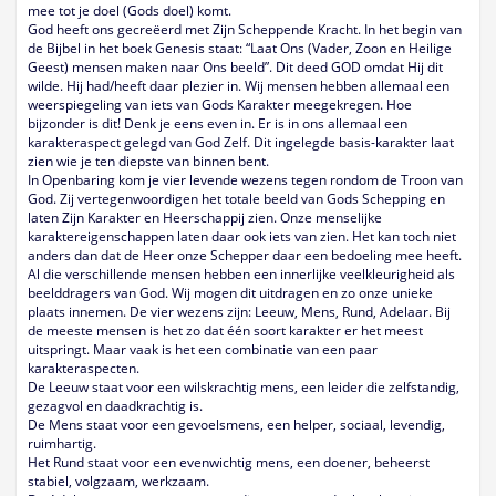
mee tot je doel (Gods doel) komt.
God heeft ons gecreëerd met Zijn Scheppende Kracht. In het begin van
de Bijbel in het boek Genesis staat: “Laat Ons (Vader, Zoon en Heilige
Geest) mensen maken naar Ons beeld”. Dit deed GOD omdat Hij dit
wilde. Hij had/heeft daar plezier in. Wij mensen hebben allemaal een
weerspiegeling van iets van Gods Karakter meegekregen. Hoe
bijzonder is dit! Denk je eens even in. Er is in ons allemaal een
karakteraspect gelegd van God Zelf. Dit ingelegde basis-karakter laat
zien wie je ten diepste van binnen bent.
In Openbaring kom je vier levende wezens tegen rondom de Troon van
God. Zij vertegenwoordigen het totale beeld van Gods Schepping en
laten Zijn Karakter en Heerschappij zien. Onze menselijke
karaktereigenschappen laten daar ook iets van zien. Het kan toch niet
anders dan dat de Heer onze Schepper daar een bedoeling mee heeft.
Al die verschillende mensen hebben een innerlijke veelkleurigheid als
beelddragers van God. Wij mogen dit uitdragen en zo onze unieke
plaats innemen. De vier wezens zijn: Leeuw, Mens, Rund, Adelaar. Bij
de meeste mensen is het zo dat één soort karakter er het meest
uitspringt. Maar vaak is het een combinatie van een paar
karakteraspecten.
De Leeuw staat voor een wilskrachtig mens, een leider die zelfstandig,
gezagvol en daadkrachtig is.
De Mens staat voor een gevoelsmens, een helper, sociaal, levendig,
ruimhartig.
Het Rund staat voor een evenwichtig mens, een doener, beheerst
stabiel, volgzaam, werkzaam.