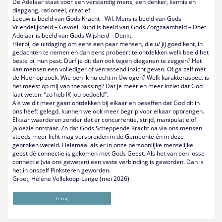
De Adelaar staat voor een verstandig mens, een denker, kennis en
diepgang, rationeel, creatief.
Leeuw is beeld van Gods Kracht - Wil. Mens is beeld van Gods
Vriendelijkheid – Gevoel. Rund is beeld van Gods Zorgzaamheid – Doet.
Adelaar is beeld van Gods Wijsheid – Denkt.
Hierbij de uitdaging om eens een paar mensen, die u/ jij goed kent, in
gedachten te nemen en dan eens probeert te ontdekken welk beeld het
beste bij hun past. Durf je dit dan ook tegen diegenen te zeggen? Het
kan mensen een vollediger of verrassend inzicht geven. Of ga zelf mét
de Heer op zoek. Wie ben ik nu echt in Uw ogen? Welk karakteraspect is
het meest op mij van toepassing? Dat je meer en meer inziet dat God
laat weten: “zo heb IK jou bedoeld”.
Als we dit meer gaan ontdekken bij elkaar en beseffen dat God dit in
ons heeft gelegd, kunnen we ook meer begrip voor elkaar opbrengen.
Elkaar waarderen zonder dat er concurrentie, strijd, manipulatie of
jaloezie ontstaat. Zo dat Gods Scheppende Kracht oa via ons mensen
steeds meer licht mag verspreiden in de Gemeente én in deze
gebroken wereld. Helemaal als er in onze persoonlijke menselijke
geest dé connectie is gekomen met Gods Geest. Als het van een losse
connectie (via ons geweten) een vaste verbinding is geworden. Dan is
het in onszelf Pinksteren geworden.
Groet, Hélène Vellekoop-Lange (mei 2026)
terug