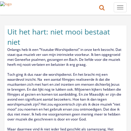
Toggle
naviga
Uit het hart: niet mooi bestaat
niet
Onlangs heb ik een “Youtube-Worshipdienst” in onze kerk bezocht. Dat
staat qua muziek ver van mijn intrinsieke voorkeur. Ik ben opgegroeid
met Geneefse psalmen, gezangen en Bach. De liefde voor die muziek
heeft mij nooit verlaten en beluister ik erg graag.
Toch ging ik dus naar die worshipdienst. En het bracht mij een
waardevol inzicht. Na een aantal filmpjes realiseerde ik dat die
muzikanten zich met hart en ziel inzetten om mensen dichterbij Jezus
te brengen. En dat lijkt nog te lukken ook. Miljoenen kijkers hebben die
filmpjes al gezien en komen tot aanbidding. En zie Maasdijk: er zijn die
avond een significant aantal bezoekers. Hoe kan ik dan tegen
worshipmuziek zijn? Het zou egocentrisch zijn als ik deze muziek “niet
mooi” zou noemen en het gebruik ervan zou ontmoedigen. Dat doe ik
dus niet meer. Ik heb me voorgenomen geen mening meer te hebben
over muziek die geschreven is door en voor God.
Maar daarmee vind ik niet ieder lied geschikt als samenzang. Het