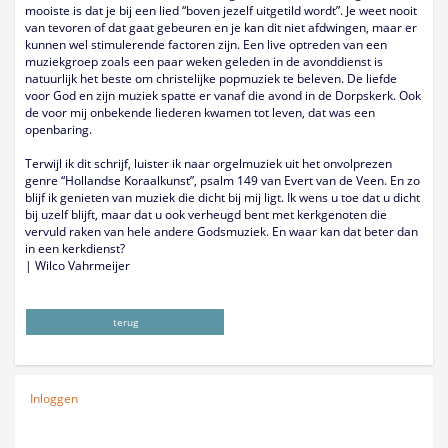
mooiste is dat je bij een lied “boven jezelf uitgetild wordt”. Je weet nooit
van tevoren of dat gaat gebeuren en je kan dit niet afdwingen, maar er
kunnen wel stimulerende factoren zijn. Een live optreden van een
muziekgroep zoals een paar weken geleden in de avonddienst is
natuurlijk het beste om christelijke popmuziek te beleven. De liefde
voor God en zijn muziek spatte er vanaf die avond in de Dorpskerk. Ook
de voor mij onbekende liederen kwamen tot leven, dat was een
openbaring.
Terwijl ik dit schrijf, luister ik naar orgelmuziek uit het onvolprezen
genre “Hollandse Koraalkunst”, psalm 149 van Evert van de Veen. En zo
blijf ik genieten van muziek die dicht bij mij ligt. Ik wens u toe dat u dicht
bij uzelf blijft, maar dat u ook verheugd bent met kerkgenoten die
vervuld raken van hele andere Godsmuziek. En waar kan dat beter dan
in een kerkdienst?
| Wilco Vahrmeijer
terug
Inloggen