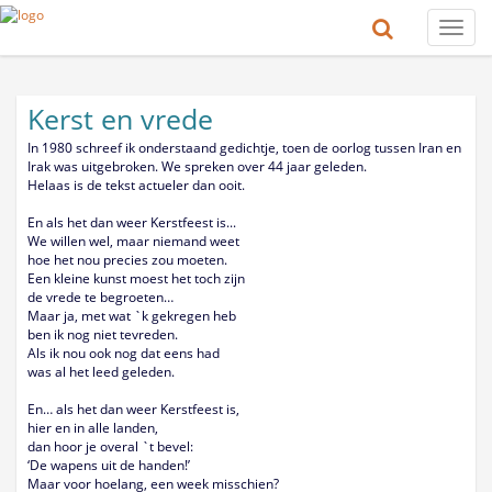
Toggle
naviga
Kerst en vrede
In 1980 schreef ik onderstaand gedichtje, toen de oorlog tussen Iran en
Irak was uitgebroken. We spreken over 44 jaar geleden.
Helaas is de tekst actueler dan ooit.
En als het dan weer Kerstfeest is...
We willen wel, maar niemand weet
hoe het nou precies zou moeten.
Een kleine kunst moest het toch zijn
de vrede te begroeten…
Maar ja, met wat `k gekregen heb
ben ik nog niet tevreden.
Als ik nou ook nog dat eens had
was al het leed geleden.
En… als het dan weer Kerstfeest is,
hier en in alle landen,
dan hoor je overal `t bevel:
‘De wapens uit de handen!’
Maar voor hoelang, een week misschien?