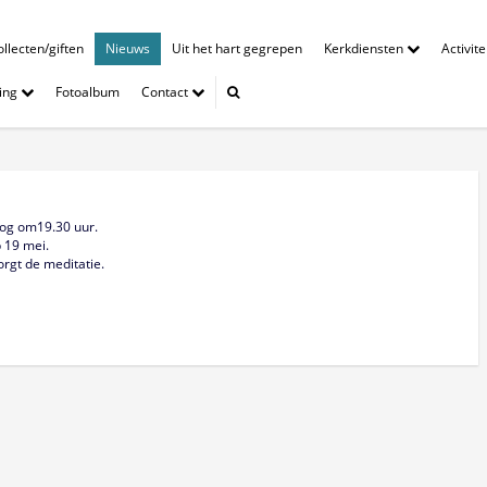
llecten/giften
Nieuws
Uit het hart gegrepen
Kerkdiensten
Activit
ing
Fotoalbum
Contact
oog om19.30 uur.
 19 mei.
orgt de meditatie.