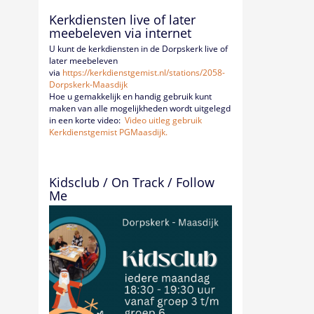
Kerkdiensten live of later
meebeleven via internet
U kunt de kerkdiensten in de Dorpskerk live of
later meebeleven
via
https://kerkdienstgemist.nl/
stations/2058-
Dorpskerk-
Maasdijk
Hoe u gemakkelijk en handig gebruik kunt
maken van alle mogelijkheden wordt uitgelegd
in een korte video:
Video uitleg gebruik
Kerkdienstgemist PGMaasdijk.
Kidsclub / On Track / Follow
Me