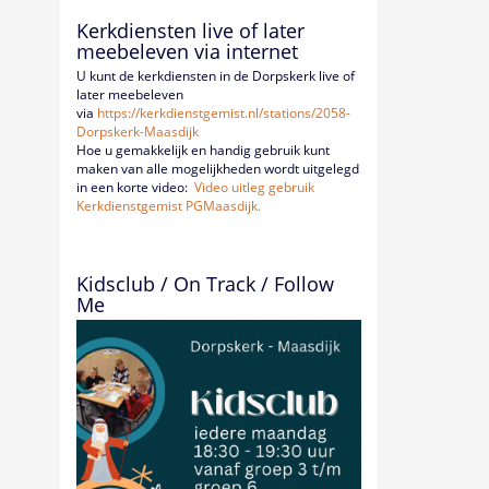
Kerkdiensten live of later
meebeleven via internet
U kunt de kerkdiensten in de Dorpskerk live of
later meebeleven
via
https://kerkdienstgemist.nl/
stations/2058-
Dorpskerk-
Maasdijk
Hoe u gemakkelijk en handig gebruik kunt
maken van alle mogelijkheden wordt uitgelegd
in een korte video:
Video uitleg gebruik
Kerkdienstgemist PGMaasdijk.
Kidsclub / On Track / Follow
Me