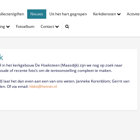
llecten/giften
Nieuws
Uit het hart gegrepen
Kerkdiensten
Activit
ing
Fotoalbum
Contact
k
9 in het kerkgebouw De Hoeksteen (Maasdijk) zijn we nog op zoek naar
oude of recente foto’s om de tentoonstelling compleet te maken.
 bed) laat het dan even aan een van ons weten. Janneke Korenblom; Gerrit van
en. Of via email:
hbktt@hetnet.nl